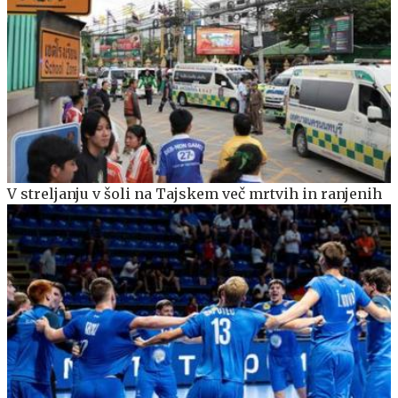
V streljanju v šoli na Tajskem več mrtvih in ranjenih