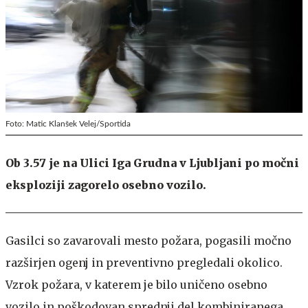
Foto: Matic Klanšek Velej/Sportida
Ob 3.57 je na Ulici Iga Grudna v Ljubljani po močni
eksploziji zagorelo osebno vozilo.
Gasilci so zavarovali mesto požara, pogasili močno
razširjen ogenj in preventivno pregledali okolico.
Vzrok požara, v katerem je bilo uničeno osebno
vozilo in poškodovan sprednji del kombiniranega