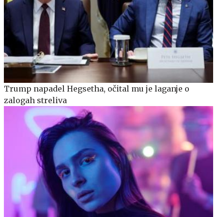
Trump napadel Hegsetha, očital mu je laganje o
zalogah streliva