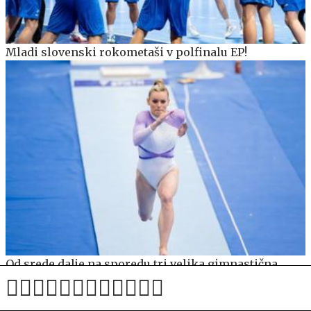
Mladi slovenski rokometaši v polfinalu EP!
Od srede dalje na sporedu tri velika gimnastična
tekmovanja