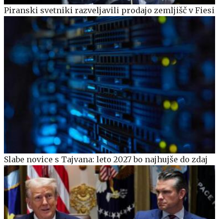
Piranski svetniki razveljavili prodajo zemljišč v Fiesi
Slabe novice s Tajvana: leto 2027 bo najhujše do zdaj