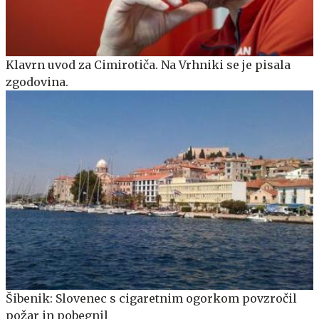
Klavrn uvod za Cimirotiča. Na Vrhniki se je pisala
zgodovina.
Šibenik: Slovenec s cigaretnim ogorkom povzročil
požar in pobegnil