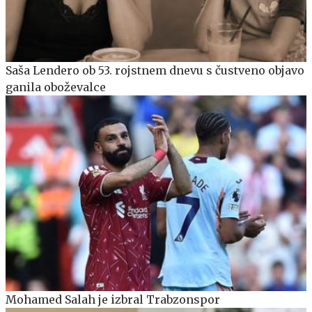
Saša Lendero ob 53. rojstnem dnevu s čustveno objavo
ganila oboževalce
Mohamed Salah je izbral Trabzonspor