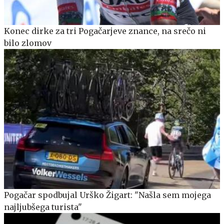
Konec dirke za tri Pogačarjeve znance, na srečo ni
bilo zlomov
Pogačar spodbujal Urško Žigart: "Našla sem mojega
najljubšega turista"