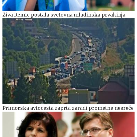
Živa Remic postala svetovna mladinska prvakinja
Primorska avtocesta zaprta zaradi prometne nesreče