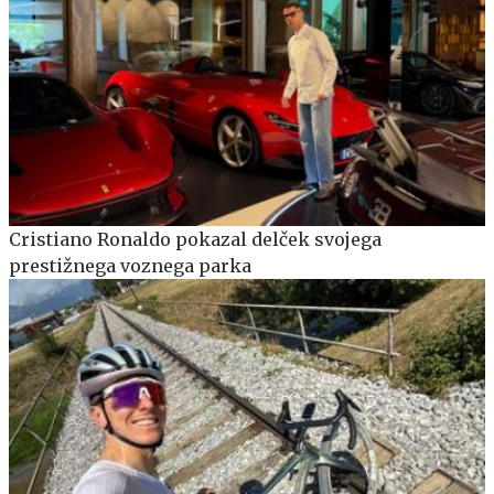
Cristiano Ronaldo pokazal delček svojega
prestižnega voznega parka