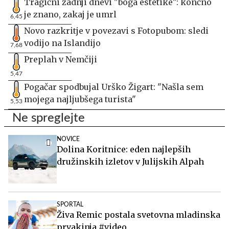
Tragični zadnji dnevi "boga estetike": končno
je znano, zakaj je umrl
6,45
Novo razkritje v povezavi s Fotopubom: sledi
vodijo na Islandijo
7,68
Preplah v Nemčiji
5,47
Pogačar spodbujal Urško Žigart: "Našla sem
mojega najljubšega turista"
5,53
Ne spreglejte
NOVICE
Dolina Koritnice: eden najlepših
družinskih izletov v Julijskih Alpah
SPORTAL
Živa Remic postala svetovna mladinska
prvakinja #video