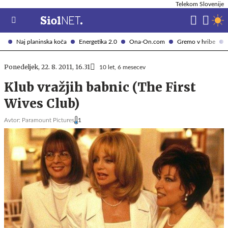
Telekom Slovenije
Naj planinska koča
Energetika 2.0
Ona-On.com
Gremo v hribe
Ponedeljek, 22. 8. 2011, 16.31
10 let, 6 mesecev
Klub vražjih babnic (The First
Wives Club)
Avtor:
Paramount Pictures
1