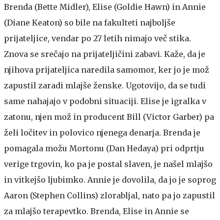
Brenda (Bette Midler), Elise (Goldie Hawn) in Annie
(Diane Keaton) so bile na fakulteti najboljše
prijateljice, vendar po 27 letih nimajo več stika.
Znova se srečajo na prijateljičini zabavi. Kaže, da je
njihova prijateljica naredila samomor, ker jo je mož
zapustil zaradi mlajše ženske. Ugotovijo, da se tudi
same nahajajo v podobni situaciji. Elise je igralka v
zatonu, njen mož in producent Bill (Victor Garber) pa
želi ločitev in polovico njenega denarja. Brenda je
pomagala možu Mortonu (Dan Hedaya) pri odprtju
verige trgovin, ko pa je postal slaven, je našel mlajšo
in vitkejšo ljubimko. Annie je dovolila, da jo je soprog
Aaron (Stephen Collins) zlorabljal, nato pa jo zapustil
za mlajšo terapevtko. Brenda, Elise in Annie se