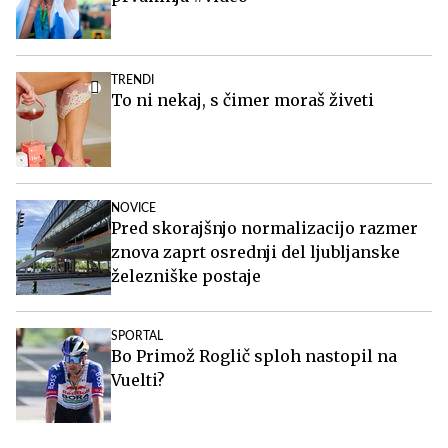
TRENDI
To ni nekaj, s čimer moraš živeti
NOVICE
Pred skorajšnjo normalizacijo razmer
znova zaprt osrednji del ljubljanske
železniške postaje
SPORTAL
Bo Primož Roglič sploh nastopil na
Vuelti?