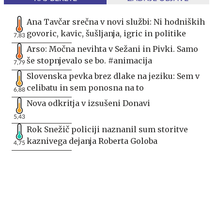
Ana Tavčar srečna v novi službi: Ni hodniških
govoric, kavic, šušljanja, igric in politike
7,83
Arso: Močna nevihta v Sežani in Pivki. Samo
še stopnjevalo se bo. #animacija
7,79
Slovenska pevka brez dlake na jeziku: Sem v
celibatu in sem ponosna na to
6,88
Nova odkritja v izsušeni Donavi
5,43
Rok Snežič policiji naznanil sum storitve
kaznivega dejanja Roberta Goloba
4,75