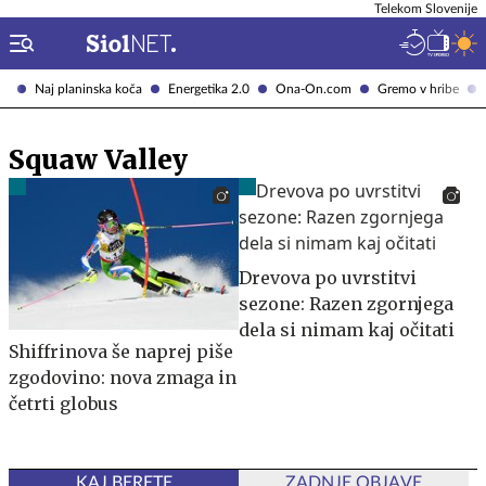
Telekom Slovenije
Naj planinska koča
Energetika 2.0
Ona-On.com
Gremo v hribe
Squaw Valley
Drevova po uvrstitvi
sezone: Razen zgornjega
dela si nimam kaj očitati
Shiffrinova še naprej piše
zgodovino: nova zmaga in
četrti globus
KAJ BERETE
ZADNJE OBJAVE