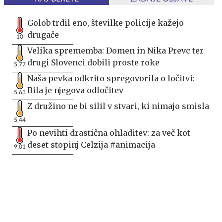
Golob trdil eno, številke policije kažejo
drugače
10
Velika sprememba: Domen in Nika Prevc ter
drugi Slovenci dobili proste roke
5,77
Naša pevka odkrito spregovorila o ločitvi:
Bila je njegova odločitev
5,63
Z družino ne bi silil v stvari, ki nimajo smisla
5,44
Po nevihti drastična ohladitev: za več kot
deset stopinj Celzija #animacija
9,01