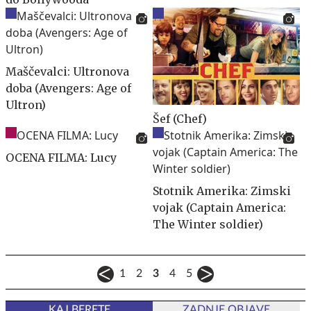
Maščevalci: Ultronova
doba (Avengers: Age of
Ultron)
Šef (Chef)
OCENA FILMA: Lucy
Stotnik Amerika: Zimski
vojak (Captain America:
The Winter soldier)
1
2
3
4
5
KAJ BERETE
ZADNJE OBJAVE