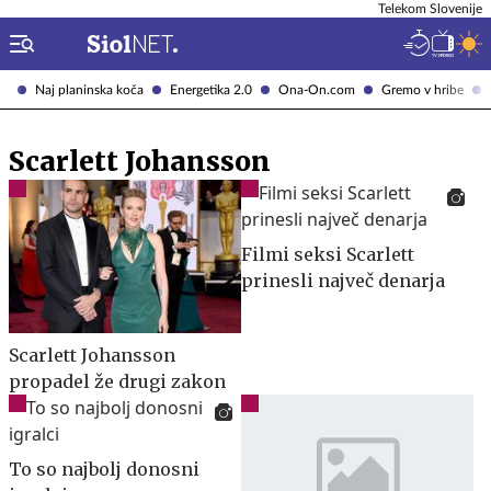
Telekom Slovenije
Naj planinska koča
Energetika 2.0
Ona-On.com
Gremo v hribe
Scarlett Johansson
Filmi seksi Scarlett
prinesli največ denarja
Scarlett Johansson
propadel že drugi zakon
To so najbolj donosni