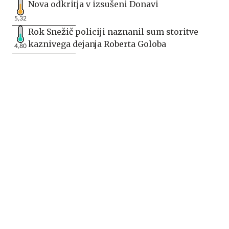
Nova odkritja v izsušeni Donavi
5,32
Rok Snežič policiji naznanil sum storitve
kaznivega dejanja Roberta Goloba
4,80