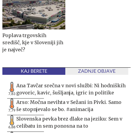
Poplava trgovskih
središč, kje v Sloveniji jih
je največ?
KAJ BERETE
ZADNJE OBJAVE
Ana Tavčar srečna v novi službi: Ni hodniških
govoric, kavic, šušljanja, igric in politike
7,83
Arso: Močna nevihta v Sežani in Pivki. Samo
še stopnjevalo se bo. #animacija
7,79
Slovenska pevka brez dlake na jeziku: Sem v
celibatu in sem ponosna na to
6,88