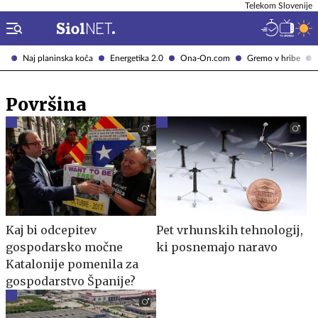
Telekom Slovenije
Naj planinska koča
Energetika 2.0
Ona-On.com
Gremo v hribe
Površina
Kaj bi odcepitev
Pet vrhunskih tehnologij,
gospodarsko močne
ki posnemajo naravo
Katalonije pomenila za
gospodarstvo Španije?