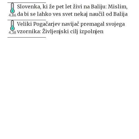
Slovenka, ki že pet let živi na Baliju: Mislim,
da bi se lahko ves svet nekaj naučil od Balija
4,86
Veliki Pogačarjev navijač premagal svojega
vzornika: Življenjski cilj izpolnjen
4,38