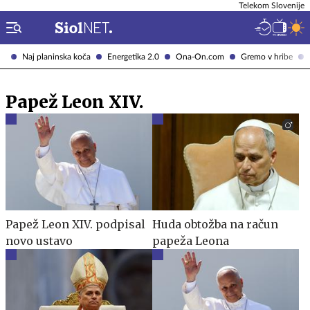
Telekom Slovenije
Naj planinska koča
Energetika 2.0
Ona-On.com
Gremo v hribe
Papež Leon XIV.
Papež Leon XIV. podpisal
Huda obtožba na račun
novo ustavo
papeža Leona