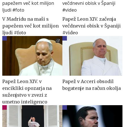
V Madridu na maši s
Papež Leon XIV. začenja
papežem več kot milijon
večdnevni obisk v Španiji
ljudi #foto
#video
Papež Leon XIV. v
Papež v Acceri obsodil
encikliki opozarja na
bogatenje na račun okolja
suženjstvo v zvezi z
umetno inteligenco