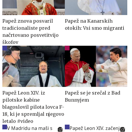
Papež znova posvaril
Papež na Kanarskih
tradicionaliste pred
otokih: Vsi smo migranti
načrtovano posvetitvijo
škofov
Papež Leon XIV. iz
Papež se je srečal z Bad
pilotske kabine
Bunnyjem
blagoslovil pilota lovca F-
18, ki je spremljal njegovo
letalo #video