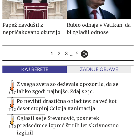
Papež navdušil z
Rubio odhaja v Vatikan, da
nepričakovano obutvijo
bi zgladil odnose
...
1
2
3
5
KAJ BERETE
ZADNJE OBJAVE
Z vsega sveta so deževala opozorila, da se
lahko zgodi najhujše. Zdaj se je.
8,67
Po nevihti drastična ohladitev: za več kot
deset stopinj Celzija #animacija
7,32
Oglasil se je Stevanović, posnetek
predsednice izpred štirih let skrivnostno
6,50
izginil