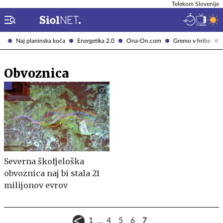
Telekom Slovenije
Naj planinska koča
Energetika 2.0
Ona-On.com
Gremo v hribe
Obvoznica
Severna škofjeloška
obvoznica naj bi stala 21
milijonov evrov
...
1
4
5
6
7