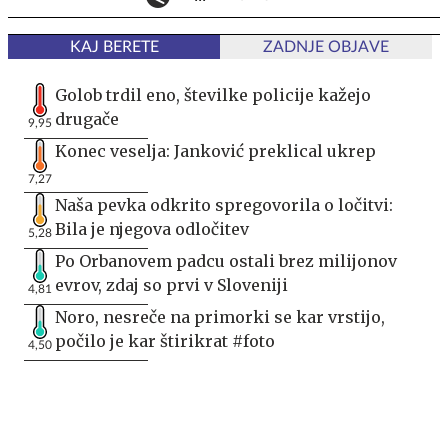
KAJ BERETE
ZADNJE OBJAVE
Golob trdil eno, številke policije kažejo
drugače
9,95
Konec veselja: Janković preklical ukrep
7,27
Naša pevka odkrito spregovorila o ločitvi:
Bila je njegova odločitev
5,28
Po Orbanovem padcu ostali brez milijonov
evrov, zdaj so prvi v Sloveniji
4,81
Noro, nesreče na primorki se kar vrstijo,
počilo je kar štirikrat #foto
4,50