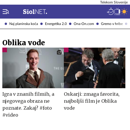
Telekom Slovenije
Naj planinska koča
Energetika 2.0
Ona-On.com
Gremo v hribe
Oblika vode
Igra v znanih filmih, a
Oskarji: zmaga favorita,
njegovega obraza ne
najboljši film je Oblika
poznate. Zakaj? #foto
vode
#video