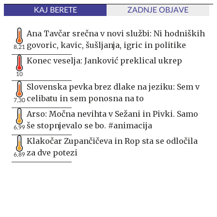
KAJ BERETE
ZADNJE OBJAVE
Ana Tavčar srečna v novi službi: Ni hodniških
govoric, kavic, šušljanja, igric in politike
8,21
Konec veselja: Janković preklical ukrep
10
Slovenska pevka brez dlake na jeziku: Sem v
celibatu in sem ponosna na to
7,30
Arso: Močna nevihta v Sežani in Pivki. Samo
še stopnjevalo se bo. #animacija
6,99
Klakočar Zupančičeva in Rop sta se odločila
za dve potezi
6,89