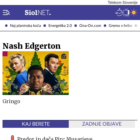
Telekom Slovenije
Naj planinska koča
Energetika 2.0
Ona-On.com
Gremo v hribe
Nash Edgerton
Gringo
KAJ BERETE
ZADNJE OBJAVE
Predor in dača Pirc Musarjeve