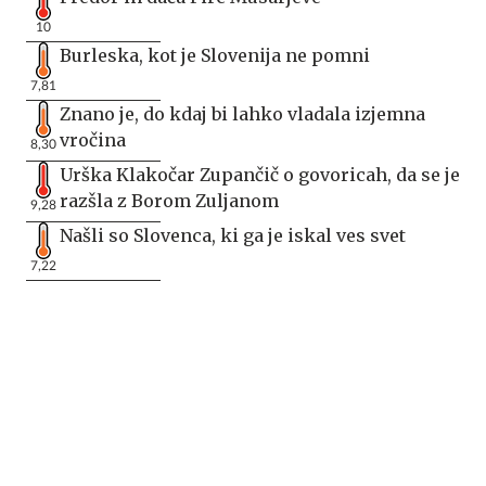
10
Burleska, kot je Slovenija ne pomni
7,81
Znano je, do kdaj bi lahko vladala izjemna
vročina
8,30
Urška Klakočar Zupančič o govoricah, da se je
razšla z Borom Zuljanom
9,28
Našli so Slovenca, ki ga je iskal ves svet
7,22