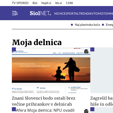
Info in obvestila
Tehnik
TV SPORED
Bizi
Najdi.si
Itis.si
1188
NOVICE
SPORTAL
TRENDI
AVTOMOTO
MN
Naj planinska koča
Energ
Moja delnica
Znani Slovenci bodo ostali brez
Zagrešil b
večine prihrankov v delnicah
hiše in odš