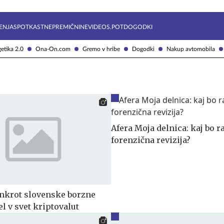
Želite prejemati e-novice?
Uživajmo pametno
ENJA
SPOTKAST
NEPREMIČNINE
VIDEOS.POT
DOGODKI
etika 2.0
Ona-On.com
Gremo v hribe
Dogodki
Nakup avtomobila
Afera Moja delnica: kaj bo r
forenzična revizija?
ankrot slovenske borzne
el v svet kriptovalut