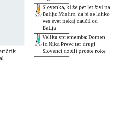
Slovenka, ki že pet let živi na
Baliju: Mislim, da bi se lahko
5,97
ves svet nekaj naučil od
Balija
Velika sprememba: Domen
in Nika Prevc ter drugi
4,09
Slovenci dobili proste roke
rič tik
al