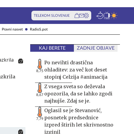
TELEKOM SLOVENIJE
Pravni nasvet
RadioS.pot
KAJ BERETE
ZADNJE OBJAVE
Po nevihti drastična
ohladitev: za več kot deset
8,75
azkrila
stopinj Celzija #animacija
Z vsega sveta so deževala
opozorila, da se lahko zgodi
8,67
najhujše. Zdaj se je.
Oglasil se je Stevanović,
posnetek predsednice
7,79
izpred štirih let skrivnostno
izginil