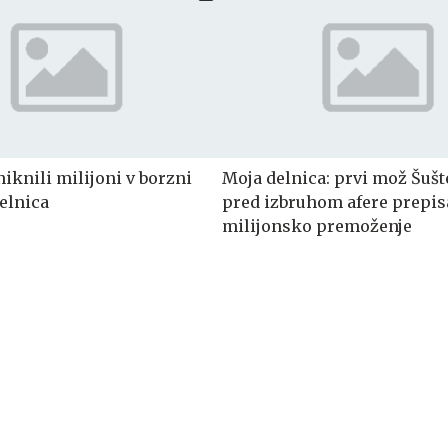
iknili milijoni v borzni
Moja delnica: prvi mož Šušte
delnica
pred izbruhom afere prepis
milijonsko premoženje