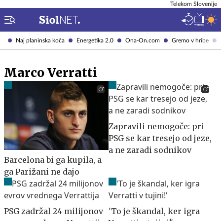
Telekom Slovenije
Naj planinska koča
Energetika 2.0
Ona-On.com
Gremo v hribe
Marco Verratti
Zapravili nemogoče: pri
PSG se kar tresejo od jeze,
a ne zaradi sodnikov
Barcelona bi ga kupila, a
ga Parižani ne dajo
PSG zadržal 24 milijonov
'To je škandal, ker igra