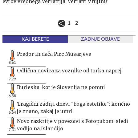
evrov vrednega Verrattija
Verratti v tujini!'
1
2
KAJ BERETE
ZADNJE OBJAVE
Predor in dača Pirc Musarjeve
8,61
Odlična novica za voznike od torka naprej
7,79
Burleska, kot je Slovenija ne pomni
6,58
Tragični zadnji dnevi "boga estetike": končno
je znano, zakaj je umrl
6,54
Novo razkritje v povezavi s Fotopubom: sledi
vodijo na Islandijo
7,31