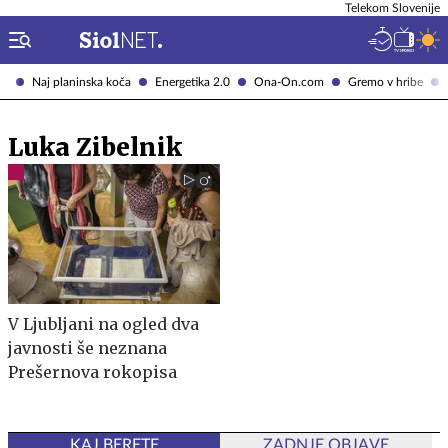
Telekom Slovenije
Naj planinska koča
Energetika 2.0
Ona-On.com
Gremo v hribe
Luka Zibelnik
V Ljubljani na ogled dva
javnosti še neznana
Prešernova rokopisa
KAJ BERETE
ZADNJE OBJAVE