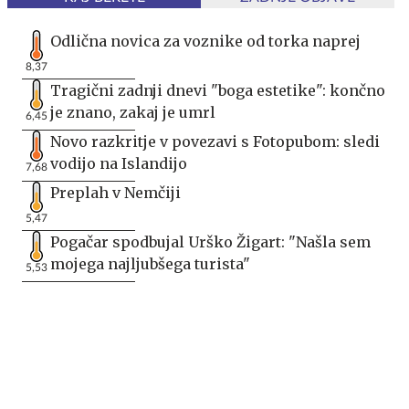
Odlična novica za voznike od torka naprej
8,37
Tragični zadnji dnevi "boga estetike": končno
je znano, zakaj je umrl
6,45
Novo razkritje v povezavi s Fotopubom: sledi
vodijo na Islandijo
7,68
Preplah v Nemčiji
5,47
Pogačar spodbujal Urško Žigart: "Našla sem
mojega najljubšega turista"
5,53