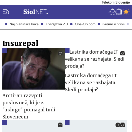
Telekom Slovenije
Naj planinska koča
Energetika 2.0
Ona-On.com
Gremo v hribe
Insurepal
Lastnika domačega IT
velikana se razhajata.
Sledi prodaja?
Aretiran razvpiti
poslovnež, ki je z
"uslugo" pomagal tudi
Slovencem