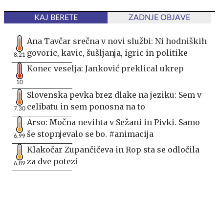
KAJ BERETE
ZADNJE OBJAVE
Ana Tavčar srečna v novi službi: Ni hodniških
govoric, kavic, šušljanja, igric in politike
8,21
Konec veselja: Janković preklical ukrep
10
Slovenska pevka brez dlake na jeziku: Sem v
celibatu in sem ponosna na to
7,30
Arso: Močna nevihta v Sežani in Pivki. Samo
še stopnjevalo se bo. #animacija
6,99
Klakočar Zupančičeva in Rop sta se odločila
za dve potezi
6,89