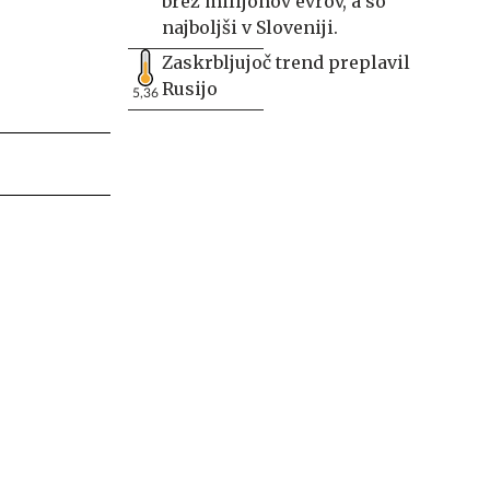
brez milijonov evrov, a so
najboljši v Sloveniji.
Zaskrbljujoč trend preplavil
Rusijo
5,36