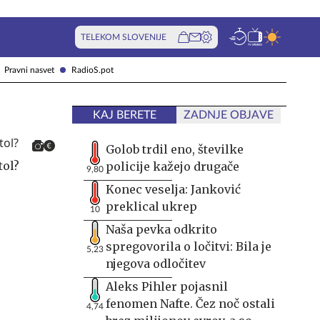
TELEKOM SLOVENIJE
Pravni nasvet
RadioS.pot
KAJ BERETE
ZADNJE OBJAVE
Golob trdil eno, številke
tol?
policije kažejo drugače
9,80
Konec veselja: Janković
preklical ukrep
10
Naša pevka odkrito
spregovorila o ločitvi: Bila je
5,23
njegova odločitev
Aleks Pihler pojasnil
fenomen Nafte. Čez noč ostali
4,74