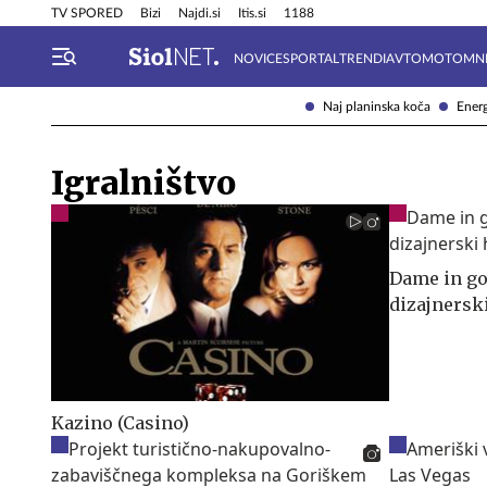
Info in obvestila
Tehnik
TV SPORED
Bizi
Najdi.si
Itis.si
1188
NOVICE
SPORTAL
TRENDI
AVTOMOTO
MN
Naj planinska koča
Energ
Igralništvo
Dame in go
dizajnersk
Kazino (Casino)