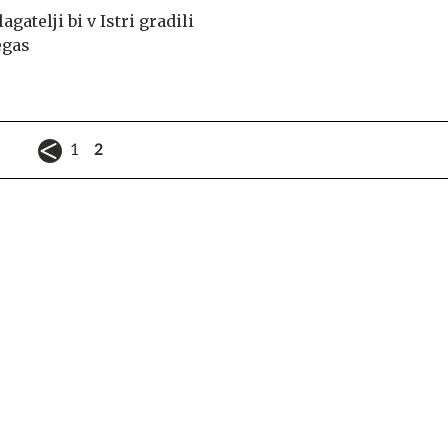
agatelji bi v Istri gradili
egas
1
2