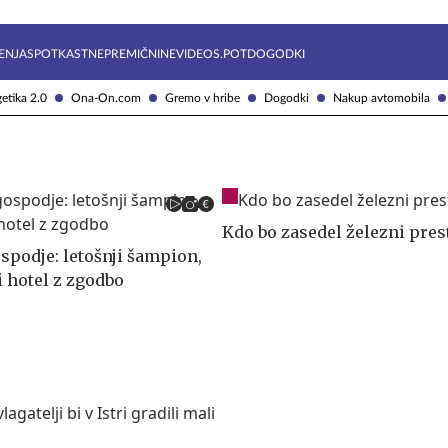
Želite prejemati e-novice?
Uživajmo pametno
ENJA
SPOTKAST
NEPREMIČNINE
VIDEOS.POT
DOGODKI
etika 2.0
Ona-On.com
Gremo v hribe
Dogodki
Nakup avtomobila
Kdo bo zasedel železni pres
spodje: letošnji šampion,
i hotel z zgodbo