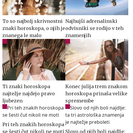
To so najbolj skrivnostni
Najhujši adrenalinski
znaki horoskopa, o njih je
odvisniki se rodijo v teh
znanega le malo
znamenjih
Ti znaki horoskopa
Konec julija trem znakom
najtežje najdejo pravo
horoskopa prinaša velike
ljubezen
spremembe
Pri teh znakih horoskopa
se šesti čut nikoli ne moti
Slovo od njih boli najdlje: