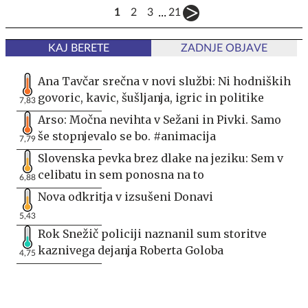
...
1
2
3
21
KAJ BERETE
ZADNJE OBJAVE
Ana Tavčar srečna v novi službi: Ni hodniških
govoric, kavic, šušljanja, igric in politike
7,83
Arso: Močna nevihta v Sežani in Pivki. Samo
še stopnjevalo se bo. #animacija
7,79
Slovenska pevka brez dlake na jeziku: Sem v
celibatu in sem ponosna na to
6,88
Nova odkritja v izsušeni Donavi
5,43
Rok Snežič policiji naznanil sum storitve
kaznivega dejanja Roberta Goloba
4,75