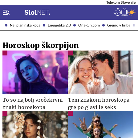
Telekom Slovenije
Naj planinska koča
Energetika 2.0
Ona-On.com
Gremo v hribe
Horoskop škorpijon
To so najbolj vročekrvni
Tem znakom horoskopa
znaki horoskopa
gre po glavi le seks