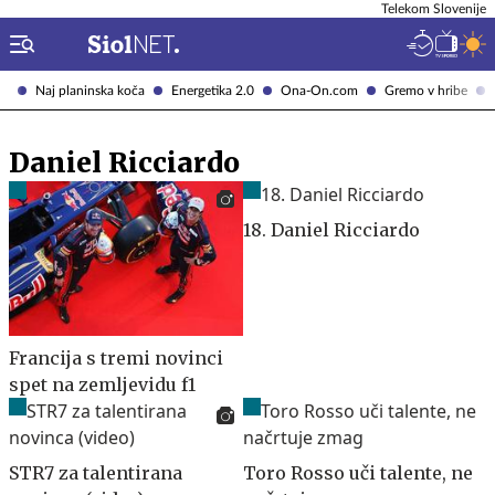
Telekom Slovenije
Naj planinska koča
Energetika 2.0
Ona-On.com
Gremo v hribe
Daniel Ricciardo
18. Daniel Ricciardo
Francija s tremi novinci
spet na zemljevidu f1
STR7 za talentirana
Toro Rosso uči talente, ne