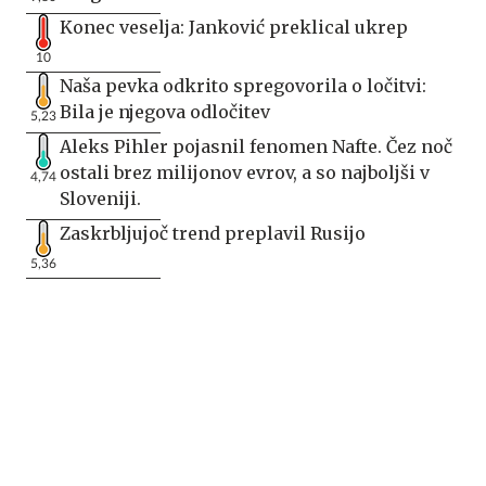
Konec veselja: Janković preklical ukrep
10
Naša pevka odkrito spregovorila o ločitvi:
Bila je njegova odločitev
5,23
Aleks Pihler pojasnil fenomen Nafte. Čez noč
ostali brez milijonov evrov, a so najboljši v
4,74
Sloveniji.
Zaskrbljujoč trend preplavil Rusijo
5,36