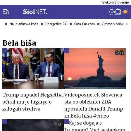
Telekom Slovenije
Naj planinska koča
Energetika 2.0
Ona-On.com
Gremo v hribe
Bela hiša
Trump napadel Hegsetha,
Videoposnetek Slovenca
očital mu je laganje o
sta ob obletnici ZDA
zalogah streliva
uporabila Donald Trump
in Bela hiša #video