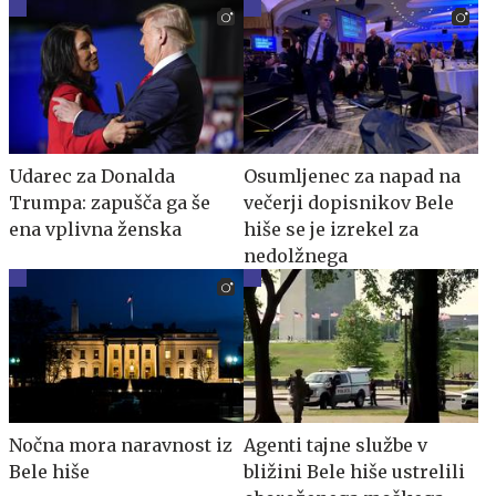
Udarec za Donalda
Osumljenec za napad na
Trumpa: zapušča ga še
večerji dopisnikov Bele
ena vplivna ženska
hiše se je izrekel za
nedolžnega
Nočna mora naravnost iz
Agenti tajne službe v
Bele hiše
bližini Bele hiše ustrelili