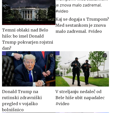
Kaj se dogaja s Trumpom?
Med sestankom je znova
Temni oblaki nad Belo
malo zadremal. #video
hišo: bo imel Donald
Trump pokvarjen rojstni
dan?
Donald Trump na
V streljanju nedaleč od
rutinski zdravniški
Bele hiše ubit napadalec
pregled v vojaško
#video
bolnišnico