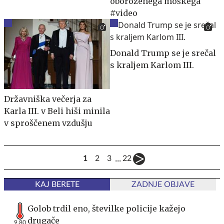
oboroženega moškega
#video
Donald Trump se je srečal
s kraljem Karlom III.
Državniška večerja za
Karla III. v Beli hiši minila
v sproščenem vzdušju
...
1
2
3
22
KAJ BERETE
ZADNJE OBJAVE
Golob trdil eno, številke policije kažejo
drugače
9,80