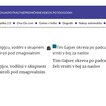
Želite prejemati e-novice?
Uživajmo pametno
ENJA
SPOTKAST
NEPREMIČNINE
VIDEOS.POT
DOGODKI
etika 2.0
Ona-On.com
Gremo v hribe
Dogodki
Nakup avtomobila
Tim Gajser okreva po padcu
ijcu, vodilni v skupnem
želi vrniti v boj za naslov
airoli pod zmagovalnim