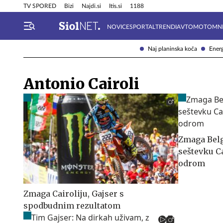
Info in obvestila
Tehnik
TV SPORED
Bizi
Najdi.si
Itis.si
1188
NOVICE
SPORTAL
TRENDI
AVTOMOTO
MN
Naj planinska koča
Energ
Antonio Cairoli
Zmaga Belg
seštevku C
odrom
Zmaga Cairoliju, Gajser s
spodbudnim rezultatom