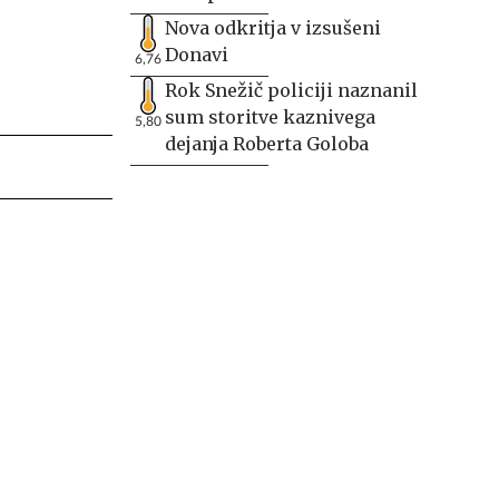
Nova odkritja v izsušeni
Donavi
6,76
Rok Snežič policiji naznanil
sum storitve kaznivega
5,80
dejanja Roberta Goloba