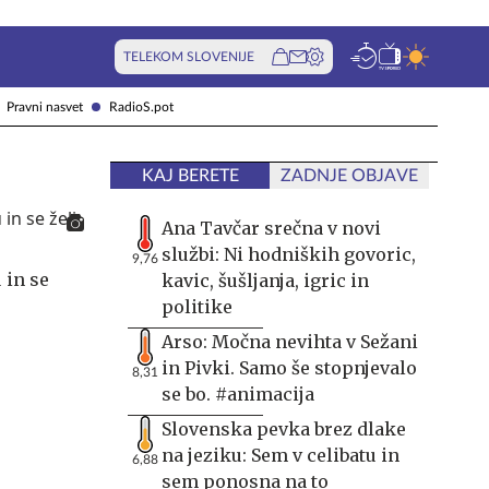
TELEKOM SLOVENIJE
Pravni nasvet
RadioS.pot
KAJ BERETE
ZADNJE OBJAVE
Ana Tavčar srečna v novi
službi: Ni hodniških govoric,
9,76
 in se
kavic, šušljanja, igric in
politike
Arso: Močna nevihta v Sežani
in Pivki. Samo še stopnjevalo
8,31
se bo. #animacija
Slovenska pevka brez dlake
na jeziku: Sem v celibatu in
6,88
sem ponosna na to