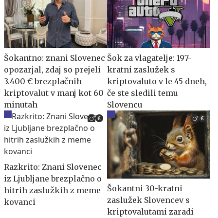
Šokantno: znani Slovenec
Šok za vlagatelje: 197-
opozarjal, zdaj so prejeli
kratni zaslužek s
3.400 € brezplačnih
kriptovaluto v le 45 dneh,
kriptovalut v manj kot 60
če ste sledili temu
minutah
Slovencu
Razkrito: Znani Slovenec
iz Ljubljane brezplačno o
Šokantni 30-kratni
hitrih zaslužkih z meme
zaslužek Slovencev s
kovanci
kriptovalutami zaradi