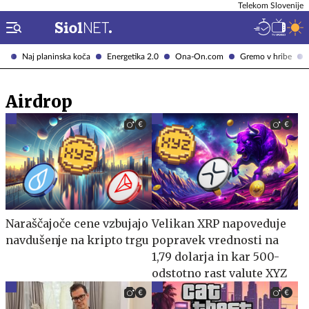
Telekom Slovenije
Naj planinska koča
Energetika 2.0
Ona-On.com
Gremo v hribe
Airdrop
Naraščajoče cene vzbujajo
Velikan XRP napoveduje
navdušenje na kripto trgu
popravek vrednosti na
1,79 dolarja in kar 500-
odstotno rast valute XYZ