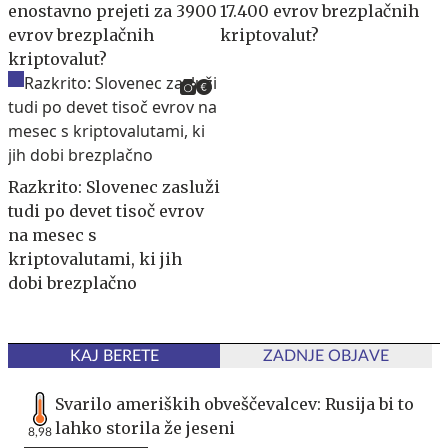
enostavno prejeti za 3900
17.400 evrov brezplačnih
evrov brezplačnih
kriptovalut?
kriptovalut?
Razkrito: Slovenec zasluži
tudi po devet tisoč evrov
na mesec s
kriptovalutami, ki jih
dobi brezplačno
KAJ BERETE
ZADNJE OBJAVE
Svarilo ameriških obveščevalcev: Rusija bi to
lahko storila že jeseni
8,98