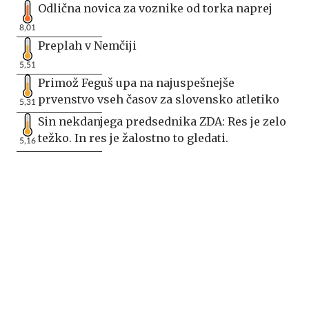
Odlična novica za voznike od torka naprej
8,01
Preplah v Nemčiji
5,51
Primož Feguš upa na najuspešnejše
prvenstvo vseh časov za slovensko atletiko
5,31
Sin nekdanjega predsednika ZDA: Res je zelo
težko. In res je žalostno to gledati.
5,16