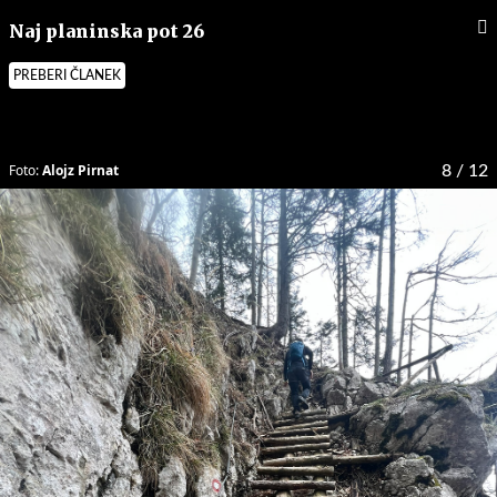
Naj planinska pot 26
PREBERI ČLANEK
Foto:
Alojz Pirnat
8
/ 12