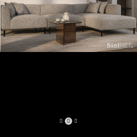
Kotna garnitura korra Maris (V458749), lestenec Zorra Claire (S450931),
klubska mizica korra Antonella Mokka (V460223)