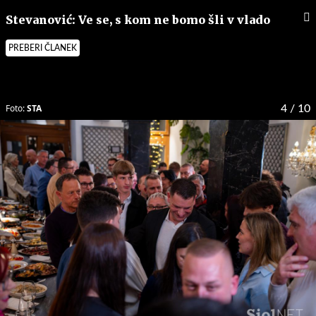
Stevanović: Ve se, s kom ne bomo šli v vlado
PREBERI ČLANEK
Foto:
STA
4
/ 10