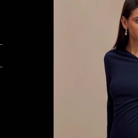
Foto:
F
Zara