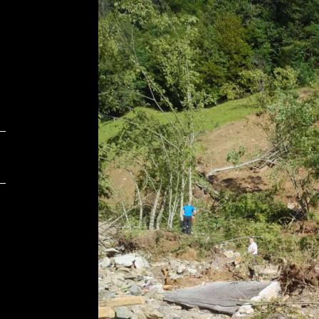
Foto:
F
osebni arhiv