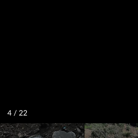
4
/ 22