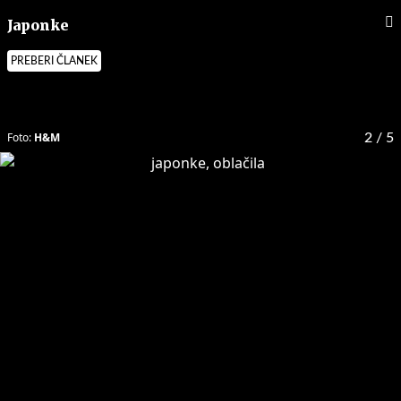
Japonke
PREBERI ČLANEK
Foto:
H&M
2
/ 5