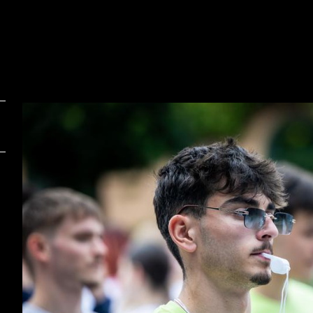
Foto:
F
Gaja Hanuna