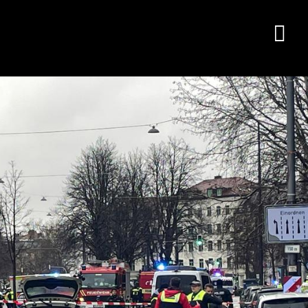
oto:
Foto
Reuters
Re