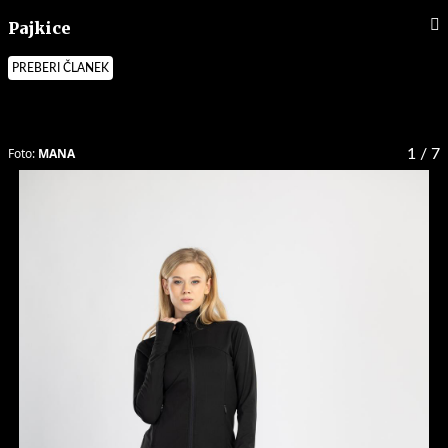
Pajkice
PREBERI ČLANEK
Foto:
MANA
1
/ 7