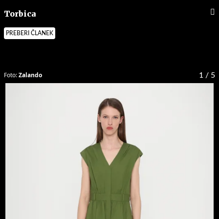
Torbica
PREBERI ČLANEK
Foto:
Zalando
1
/ 5