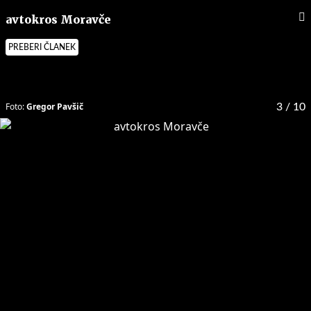
avtokros Moravče
PREBERI ČLANEK
Foto:
Gregor Pavšič
3
/ 10