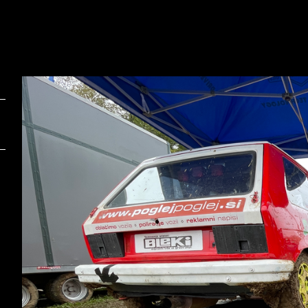
Foto:
F
Gregor Pavšič