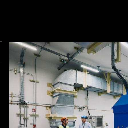
Foto:
F
Gen energija