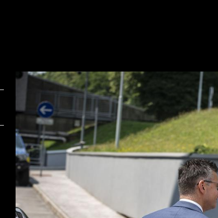
Foto:
F
Bojan Puhek