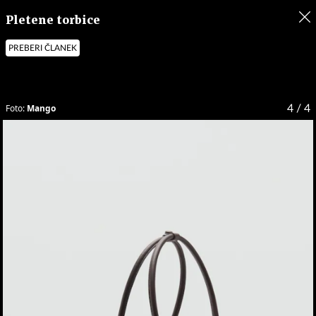
Pletene torbice
PREBERI ČLANEK
Foto:
Mango
4
/ 4