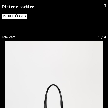
Pletene torbice
PREBERI ČLANEK
Foto:
Zara
3
/ 4