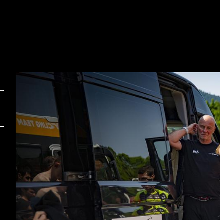
Foto:
F
Ana Kovač