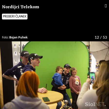
Nordijci Telekom
PREBERI ČLANEK
Foto:
Bojan Puhek
12
/ 53