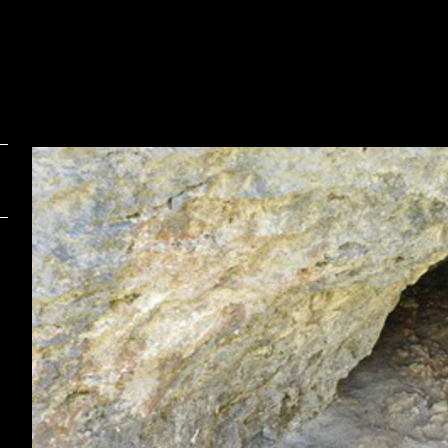
Foto:
F
Pokrajinski muzej Celje