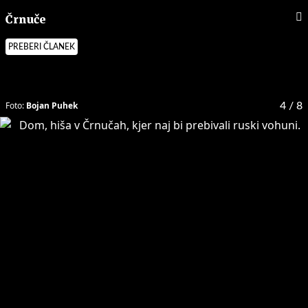
Črnuče
PREBERI ČLANEK
Foto:
Bojan Puhek
4
/ 8