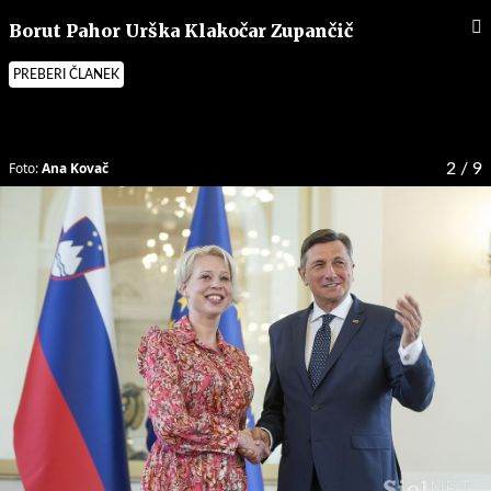
Borut Pahor Urška Klakočar Zupančič
PREBERI ČLANEK
Foto:
Ana Kovač
2
/ 9