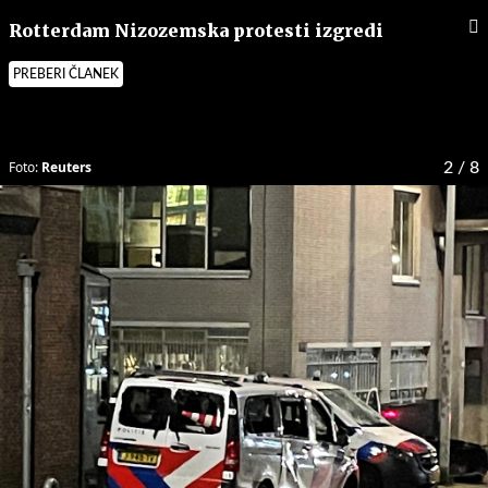
Rotterdam Nizozemska protesti izgredi
PREBERI ČLANEK
Foto:
Reuters
2
/ 8