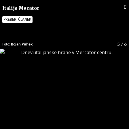
Italija Mecator
PREBERI ČLANEK
Foto:
Bojan Puhek
5
/ 6