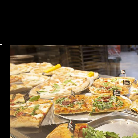
Foto:
F
Bojan Puhek