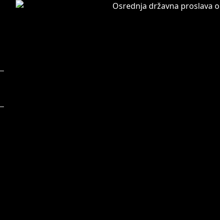
Foto:
F
Ana Kovač