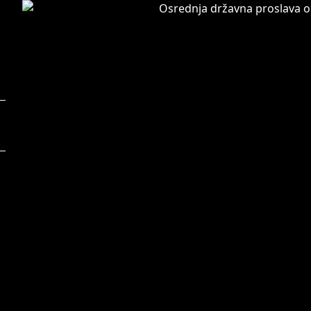
Foto:
F
Ana Kovač