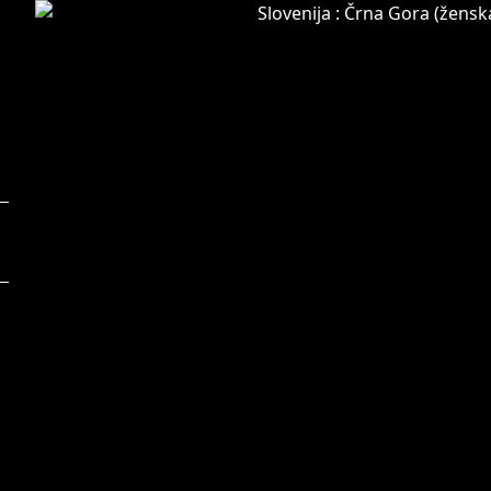
Foto:
F
Vid Ponikvar