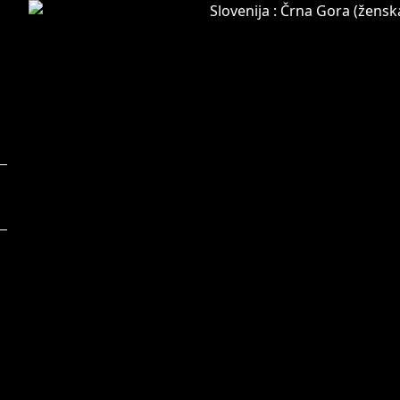
Foto:
F
Vid Ponikvar