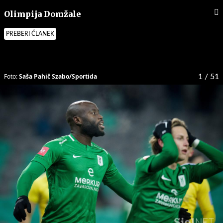
Olimpija Domžale
PREBERI ČLANEK
Foto:
Saša Pahič Szabo/Sportida
1
/ 51