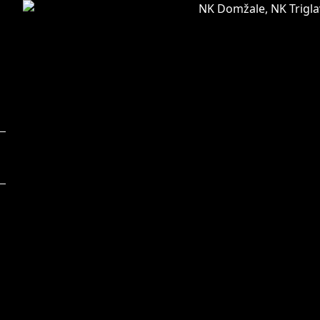
Foto:
F
Vid Ponikvar/Sportida