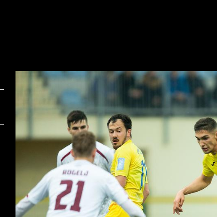
Foto:
F
Vid Ponikvar/Sportida